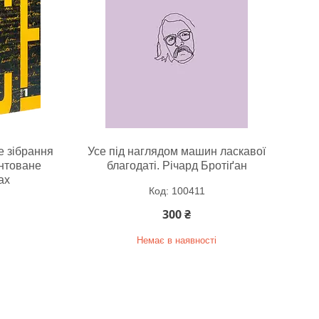
е зібрання
Усе під наглядом машин ласкавої
ентоване
благодаті. Річард Бротіґан
ах
100411
300 ₴
Немає в наявності