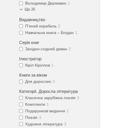
Володимир Державин
1
Ще 26
Видавництво
П'яний корабель
2
Навчальна книга – Богдан
1
Серія книг
Західно-східний диван
2
Ілюстратор
Кіріл Кіріллов
1
Книги за віком
Для дорослих
3
Категорії. Доросла література
Класична зарубіжна поезія
3
Комплекти
1
Подарункові видання
1
Поезія
3
Художня література
3