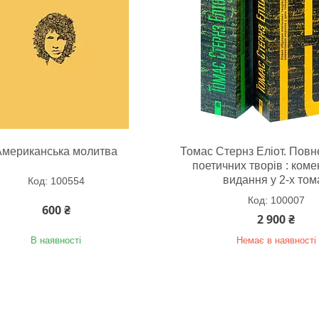
Американська молитва
Томас Стернз Еліот. Повн
поетичних творів : ком
видання у 2-х том
100554
100007
600 ₴
2 900 ₴
В наявності
Немає в наявності