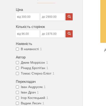
Ціна
Кількість сторінок
Наявність
В наявності
1
Автор
Джим Моррісон
1
Річард Бротіґан
1
Томас Стернз Еліот
1
Перекладач
Іван Андрусяк
1
Іван Драч
1
Ігор Костецький
1
Вадим Лесич
1