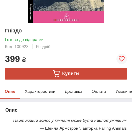
Гніздо
Готово до відправки
Код: 100923
Роздріб
399
₴
Купити
Опис
Характеристики
Доставка
Оплата
Умови п
Опис
Найтихіший голос у кімнаті може бути найпотужнішим
— Шейла Армстронґ, авторка Falling Animals