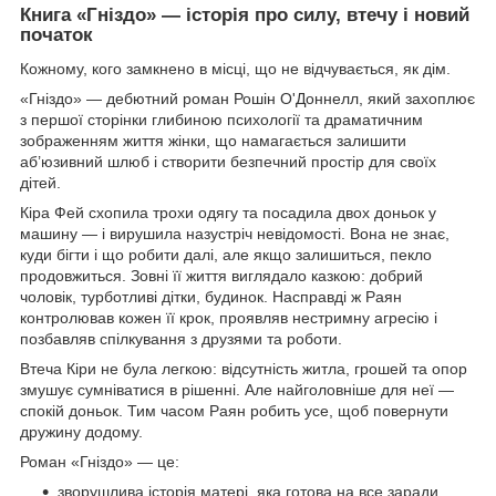
Книга «Гніздо» — історія про силу, втечу і новий
початок
Кожному, кого замкнено в місці, що не відчувається, як дім.
«Гніздо» — дебютний роман Рошін О'Доннелл, який захоплює
з першої сторінки глибиною психології та драматичним
зображенням життя жінки, що намагається залишити
аб’юзивний шлюб і створити безпечний простір для своїх
дітей.
Кіра Фей схопила трохи одягу та посадила двох доньок у
машину — і вирушила назустріч невідомості. Вона не знає,
куди бігти і що робити далі, але якщо залишиться, пекло
продовжиться. Зовні її життя виглядало казкою: добрий
чоловік, турботливі дітки, будинок. Насправді ж Раян
контролював кожен її крок, проявляв нестримну агресію і
позбавляв спілкування з друзями та роботи.
Втеча Кіри не була легкою: відсутність житла, грошей та опор
змушує сумніватися в рішенні. Але найголовніше для неї —
спокій доньок. Тим часом Раян робить усе, щоб повернути
дружину додому.
Роман «Гніздо» — це:
зворушлива історія матері, яка готова на все заради