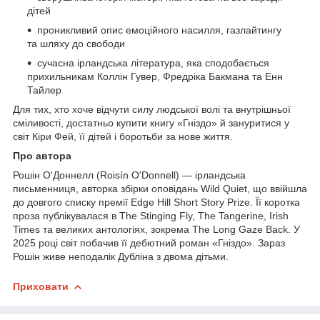
дітей
проникливий опис емоційного насилля, газлайтингу
та шляху до свободи
сучасна ірландська література, яка сподобається
прихильникам Коллін Гувер, Фредріка Бакмана та Енн
Тайлер
Для тих, хто хоче відчути силу людської волі та внутрішньої
сміливості, достатньо купити книгу «Гніздо» й зануритися у
світ Кіри Фей, її дітей і боротьби за нове життя.
Про автора
Рошін О'Доннелл (Roisín O'Donnell) — ірландська
письменниця, авторка збірки оповідань Wild Quiet, що ввійшла
до довгого списку премії Edge Hill Short Story Prize. Її коротка
проза публікувалася в The Stinging Fly, The Tangerine, Irish
Times та великих антологіях, зокрема The Long Gaze Back. У
2025 році світ побачив її дебютний роман «Гніздо». Зараз
Рошін живе неподалік Дубліна з двома дітьми.
Приховати