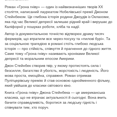
Роман «Грона гніву» — один із найвизначніших творів XX
століття, написаний лауреатом Нобелівської премії Джоном
Стейнбеком. Це глибока історія родини Джоудів із Оклахоми,
яка під час Великої депресії залишає рідний край і вирушає до
Каліфорнії у пошуках роботи, хліба та надії.
Автор із документальною точністю відтворює драму тисяч
фермерів, що втратили все через посуху та «пилові бурі». Та
за соціальною трагедією в романі стоїть глибоко людська
історія — про стійкість, співчуття й прагнення до гідного життя.
Саме тому «Грона гніву» називають хроніками Великої
депресії та моральним епосом Америки.
Джон Стейнбек створив твір, у якому протистоять сила і
безсилля, багатство й убогість, жорстокість і людяність. Його
мова проста, емоційна, справжня. Роман отримав
Пулітцерівську премію й став основою однойменного фільму,
який увійшов до класики світового кіно.
Книга «Грона гніву» Джона Стейнбека — це американська
класика, що не втрачає актуальності й сьогодні. Вона вчить
бачити справедливість, боротися за людську гідність і
співчувати тим, хто поруч.