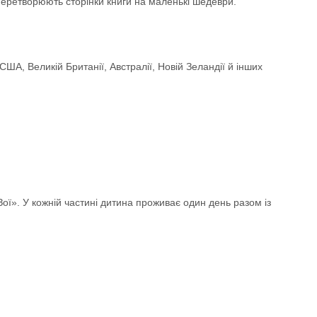
 перетворюють сторінки книги на маленькі шедеври.
США, Великій Британії, Австралії, Новій Зеландії й інших
Зої». У кожній частині дитина проживає один день разом із