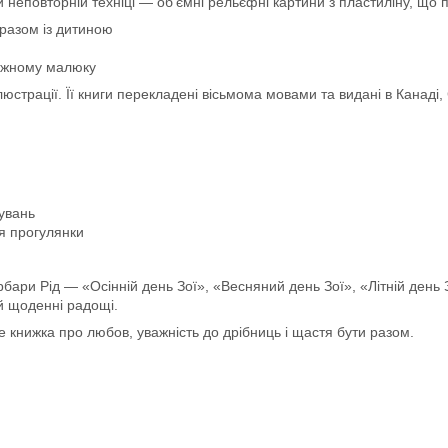
й неповторній техніці — об’ємні рельєфні картини з пластиліну, що
 разом із дитиною
кожному малюку
страції. Її книги перекладені вісьмома мовами та видані в Канаді, 
увань
ля прогулянки
рбари Рід — «Осінній день Зої», «Весняний день Зої», «Літній день 
й щоденні радощі.
е книжка про любов, уважність до дрібниць і щастя бути разом.