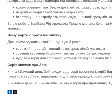
Авторка та художниця Барбара Рід створює ілюстрації у власні
кожен розворот має безліч деталей, які цікаво розглядати
яскраві кольори захоплюють і надихають
ілюстрації не потребують перекладу — емоції зрозумілі 
За цю роботу Барбара Рід отримала Премію містера Крісті за ілю
країнах.
Чому варто обрати цю книжку
Для наймолодших читачів — від 1 до 3 років:
короткий, простий і теплий текст, зрозумілий малюкам
зручний картоновий формат, що витримує багато перечит
чудова історія для спільного читання перед сном або піс
Серія книжок про Зою
Книга «Зимовий день Зої» входить до серії сезонних історій Ба
головною героїнею, відкриваючи для себе природу, пори року 
«Зимовий день Зої» — це більше, ніж історія про прогулянку. Ц