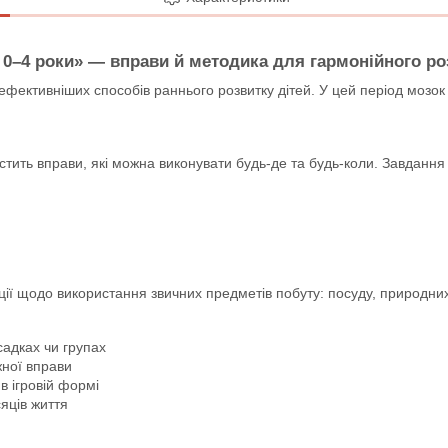
. 0–4 роки» — вправи й методика для гармонійного р
айефективніших способів раннього розвитку дітей. У цей період мозо
стить вправи, які можна виконувати будь-де та будь-коли. Завдання
ації щодо використання звичних предметів побуту: посуду, природних
адках чи групах
жної вправи
в ігровій формі
яців життя