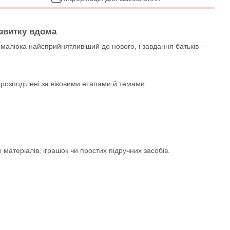
озвитку вдома
к малюка найсприйнятливіший до нового, і завдання батьків —
 розподілені за віковими етапами й темами:
 матеріалів, іграшок чи простих підручних засобів.