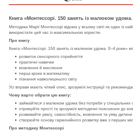
Книга «Монтессорі. 150 занять із малюком удома
Методика Марії Монтессорі відома у всьому світі як один із н
використати цей час із максимальною користю.
Про книгу
Книга «Монтессорі. 150 занять із малюком удома. 0–4 роки» мі
розвиток сенсорного сприйняття
практичні навички
мовлення й мислення
перші кроки в математику
пізнання навколишнього світу
Усі вправи мають чіткий опис, зрозумілі інструкції та рекоменд
Чому варто обрати цю книгу:
займайтеся з малюком удома без потреби у спеціальних с
отримуйте прості та зрозумілі методичні пояснення до ко
розвивайте увагу, самостійність, мовлення та уяву дитини 
створюйте основу гармонійного розвитку вже з перших міс
Про методику Монтессорі