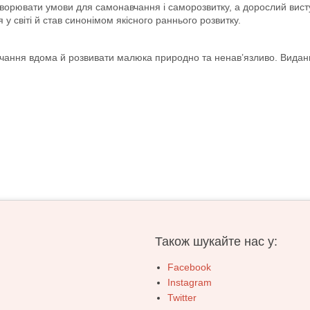
створювати умови для самонавчання і саморозвитку, а дорослий вис
 у світі й став синонімом якісного раннього розвитку.
навчання вдома й розвивати малюка природно та ненав’язливо. Виданн
Також шукайте нас у:
Facebook
Instagram
Twitter