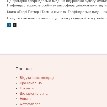
Це прегарне ґрифіндорське видання підкреслює відвагу, сміливіс
Пінфолда створюють особливу атмосферу, допомагаючи відчути в
Книга «Гаррі Поттер і Таємна кімната. Ґрифіндорське видання» 
Гордo носіть кольори вашого гуртожитку і занурюйтесь у неймов
Про нас:
Відгуки і рекомендації
Про компанію
Контакти
Доставка і оплата
Новини
Фотогалерея