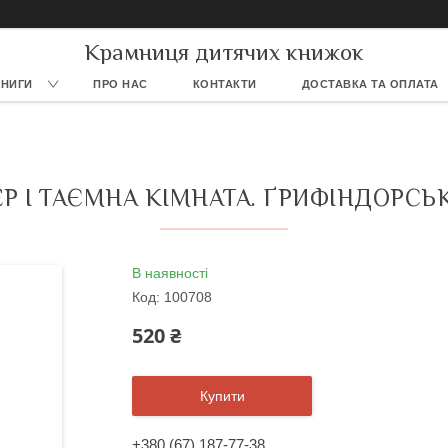
Крамниця дитячих книжок
КНИГИ
ПРО НАС
КОНТАКТИ
ДОСТАВКА ТА ОПЛАТА
ЕР І ТАЄМНА КІМНАТА. ҐРИФІНДОРС
В наявності
Код:
100708
520 ₴
Купити
+380 (67) 187-77-38