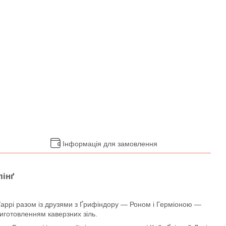
Інформація для замовлення
лінґ
 Гаррі разом із друзями з Ґрифіндору — Роном і Герміоною —
иготовленням каверзних зіль.