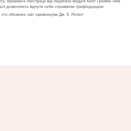
тсу. Вражаючі ілюстрації від лауреата медалі Кейт Ґрінвей Леві
еталі дозволяють відчути себе справжнім ґрифіндорцем.
хто обожнює світ чарівництва Дж. К. Ролінґ.