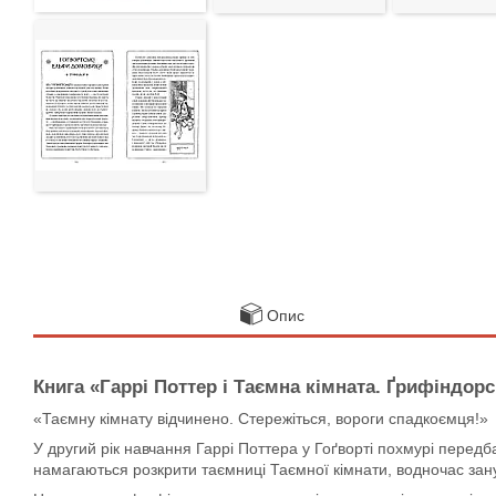
Опис
Книга «Гаррі Поттер і Таємна кімната. Ґрифіндо
«Таємну кімнату відчинено. Стережіться, вороги спадкоємця!»
У другий рік навчання Гаррі Поттера у Гоґворті похмурі перед
намагаються розкрити таємниці Таємної кімнати, водночас зан