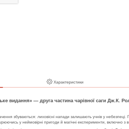
Характеристики
рське видання»
— друга частина чарівної саги Дж.К. Ро
бачення збуваються: лиховісні напади залишають учнів у небезпеці.
урюючись у неймовірні пригоди й магічні експерименти, включно з в