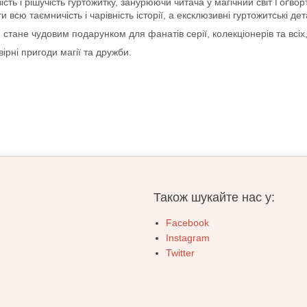
ть і рішучість гуртожитку, занурюючи читача у магічний світ Гоґвор
сю таємничість і чарівність історії, а ексклюзивні гуртожитські д
стане чудовим подарунком для фанатів серії, колекціонерів та всіх, 
ірні пригоди магії та дружби.
Також шукайте нас у:
Facebook
Instagram
Twitter