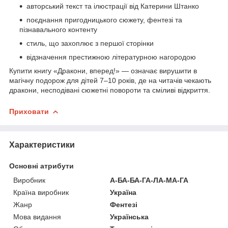
авторський текст та ілюстрації від Катерини Штанко
поєднання пригодницького сюжету, фентезі та
пізнавального контенту
стиль, що захоплює з першої сторінки
відзначення престижною літературною нагородою
Купити книгу «Дракони, вперед!» — означає вирушити в
магічну подорож для дітей 7–10 років, де на читачів чекають
дракони, несподівані сюжетні повороти та сміливі відкриття.
Приховати
Характеристики
Основні атрибути
Виробник
А-БА-БА-ГА-ЛА-МА-ГА
Країна виробник
Україна
Жанр
Фентезі
Мова видання
Українська