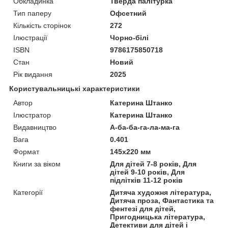
Обкладинка
Тверда палітурка
Тип паперу
Офсетний
Кількість сторінок
272
Ілюстрації
Чорно-білі
ISBN
9786175850718
Стан
Новий
Рік видання
2025
Користувальницькі характеристики
Автор
Катерина Штанко
Ілюстратор
Катерина Штанко
Видавництво
А-ба-ба-га-ла-ма-га
Вага
0.401
Формат
145х220 мм
Книги за віком
Для дітей 7-8 років, Для
дітей 9-10 років, Для
підлітків 11-12 років
Категорії
Дитяча художня література,
Дитяча проза, Фантастика та
фентезі для дітей,
Пригодницька література,
Детективи для дітей і