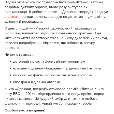
Відома українська ілюстраторка Катерина Штанко, авторка
яскравих дитячих образів, цього разу виступає як
письменниця. Її дебютна повість «Дракони, вперед!» поєднує
фентезі
, пригоди та легку пародію на детектив — динамічну,
дотепну й несподівану.
У центрі подій — київський школяр, який, захопившись
біологією, випадково вирощує справжнього дракона. З цієї
миті його життя перетворюється на низку дивовижних пригод,
веселих випробувань і відкриттів, що змінюють звичну
реальність.
Читач отримає:
дотепний сюжет із фентезійним колоритом
елементи дитячої «бондіани» та детективної інтриги
пізнавальні факти, органічно вплетені в історію
ілюстрації від самої авторки
Книга «Дракони, вперед!» отримала премію «Дитяча Книга
року ВВС — 2014», підтвердивши свою популярність серед
читачів і критиків. Це чудовий вибір для тих, хто любить
фантастичні пригоди, живий гумор і яскравих героїв.
Особливості видання: