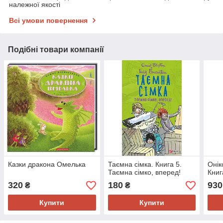
належної якості
Всі умови повернення
Подібні товари компанії
Казки дракона Омелька
Таємна сімка. Книга 5.
Онік
Таємна сімко, вперед!
Книг
320
180
930
₴
₴
Купити
Купити