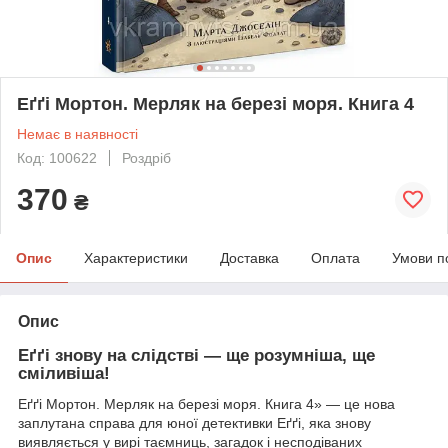
Еґґі Мортон. Мерляк на березі моря. Книга 4
Немає в наявності
Код: 100622
Роздріб
370
₴
Опис
Характеристики
Доставка
Оплата
Умови п
Опис
Еґґі знову на слідстві — ще розумніша, ще
сміливіша!
Еґґі Мортон. Мерляк на березі моря. Книга 4» — це нова
заплутана справа для юної детективки Еґґі, яка знову
виявляється у вирі таємниць, загадок і несподіваних