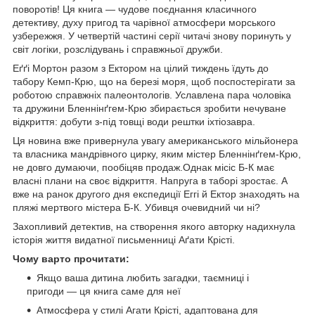
поворотів! Ця книга — чудове поєднання класичного
детективу, духу пригод та чарівної атмосфери морського
узбережжя. У четвертій частині серії читачі знову поринуть у
світ логіки, розслідувань і справжньої дружби.
Еґґі Мортон разом з Ектором на цілий тиждень їдуть до
табору Кемп-Крю, що на березі моря, щоб поспостерігати за
роботою справжніх палеонтологів. Уславлена пара чоловіка
та дружини Бленнінґгем-Крю збирається зробити нечуване
відкриття: добути з-під товщі води рештки іхтіозавра.
Ця новина вже привернула увагу американського мільйонера
та власника мандрівного цирку, яким містер Бленнінґгем-Крю,
не довго думаючи, пообіцяв продаж.Однак місіс Б-К має
власні плани на своє відкриття. Напруга в таборі зростає. А
вже на ранок другого дня експедиції Еггі й Ектор знаходять на
пляжі мертвого містера Б-К. Убивця очевидний чи ні?
Захопливий детектив, на створення якого авторку надихнула
історія життя видатної письменниці Аґати Крісті.
Чому варто прочитати:
Якщо ваша дитина любить загадки, таємниці і
пригоди — ця книга саме для неї
Атмосфера у стилі Агати Крісті, адаптована для