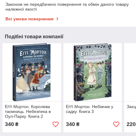
Законом не передбачено повернення та обмін даного товару
належної якості
Всі умови повернення
Подібні товари компанії
Еґґі Мортон. Королева
Еґґі Мортон. Небіжчик у
Заєц
таємниць. Небезпека в
садку. Книга 3
Оул-Парку. Книга 2
340
340
220
₴
₴