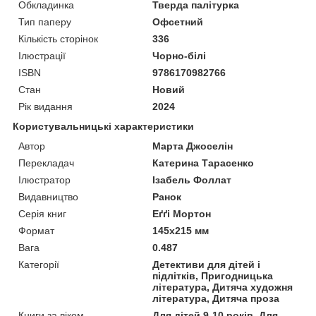
Обкладинка
Тверда палітурка
Тип паперу
Офсетний
Кількість сторінок
336
Ілюстрації
Чорно-білі
ISBN
9786170982766
Стан
Новий
Рік видання
2024
Користувальницькі характеристики
Автор
Марта Джоселін
Перекладач
Катерина Тарасенко
Ілюстратор
Ізабель Фоллат
Видавництво
Ранок
Серія книг
Еґґі Мортон
Формат
145х215 мм
Вага
0.487
Категорії
Детективи для дітей і
підлітків, Пригодницька
література, Дитяча художня
література, Дитяча проза
Книги за віком
Для дітей 9-10 років, Для