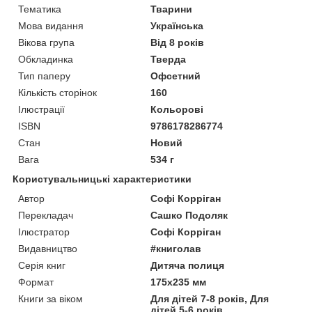
Тематика
Тварини
Мова видання
Українська
Вікова група
Від 8 років
Обкладинка
Тверда
Тип паперу
Офсетний
Кількість сторінок
160
Ілюстрації
Кольорові
ISBN
9786178286774
Стан
Новий
Вага
534 г
Користувальницькі характеристики
Автор
Софі Корріган
Перекладач
Сашко Подоляк
Ілюстратор
Софі Корріган
Видавництво
#книголав
Серія книг
Дитяча полиця
Формат
175x235 мм
Книги за віком
Для дітей 7-8 років, Для
дітей 5-6 років