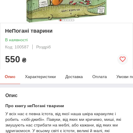
НеПогані тварини
В наявності
Код: 100587
Роздріб
550
₴
Опис
Характеристики
Доставка
Оплата
Умови п
Опис
Про книгу неПогані тварини
У всіх нас є певна істота, від якої наша шкіра каракуляє і
робить «хібі-джибі». Павуки, від яких ми кричимо, миші, які
змушують нас стрибати на меблі, або кажани, від яких ми
здригаємося. У всьому світі є істоти, великі й малі, які