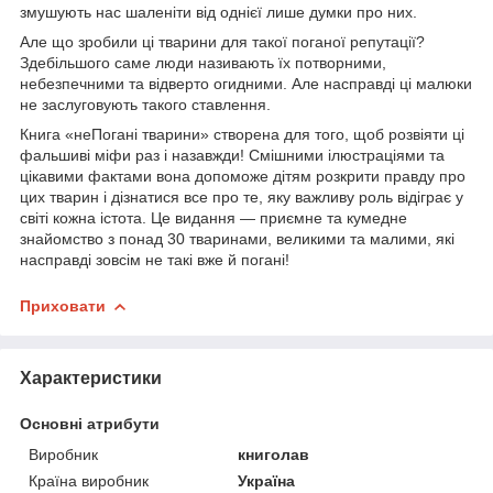
змушують нас шаленіти від однієї лише думки про них.
Але що зробили ці тварини для такої поганої репутації?
Здебільшого саме люди називають їх потворними,
небезпечними та відверто огидними. Але насправді ці малюки
не заслуговують такого ставлення.
Книга «неПогані тварини» створена для того, щоб розвіяти ці
фальшиві міфи раз і назавжди! Смішними ілюстраціями та
цікавими фактами вона допоможе дітям розкрити правду про
цих тварин і дізнатися все про те, яку важливу роль відіграє у
світі кожна істота. Це видання — приємне та кумедне
знайомство з понад 30 тваринами, великими та малими, які
насправді зовсім не такі вже й погані!
Приховати
Характеристики
Основні атрибути
Виробник
книголав
Країна виробник
Україна