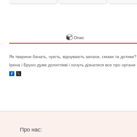
Опис
Як тварини бачать, чують, відчувають запахи, смаки та дотики? Ч
Ірена і Бруно дуже допитливі і хочуть дізнатися все про органи
Про нас: