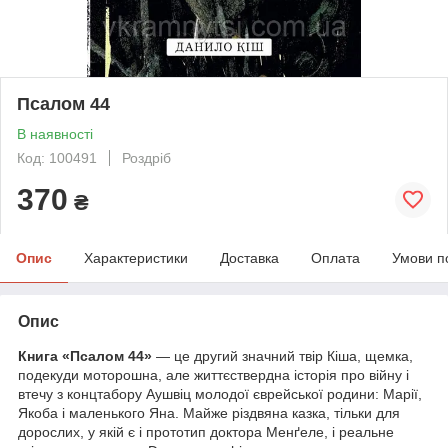
Псалом 44
В наявності
Код: 100491
Роздріб
370
₴
Опис
Характеристики
Доставка
Оплата
Умови п
Опис
Книга «Псалом 44»
— це другий значний твір Кіша, щемка,
подекуди моторошна, але життєствердна історія про війну і
втечу з концтабору Аушвіц молодої єврейської родини: Марії,
Якоба і маленького Яна. Майже різдвяна казка, тільки для
дорослих, у якій є і прототип доктора Менґеле, і реальне