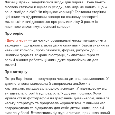
Лисичці Френні знадобилися ягоди для пирога. Вона біжить
лісовою стежкою й шукає їх усюди, але ніде не бачить. Що ж
вона знайде в лісі? Чи відшукає чорниці? Гортаючи сторінки
цієї книги та відкриваючи віконця на кожному розвороті,
маленькі читачі дізнаються про рослини лісу й разом із
лисичкою вивчатимуть основні кольори.
Про серію
«Друзі з лісу»
— це чотири розвивальні книжечки-картонки з
віконцями, що допомагають дітям опанувати базові знання та
навички: кольори, протилежності, форми, рахунок до 5.
Великий формат, яскраві ілюстрації, симпатичні герої та
великі віконця роблять ці книги дуже привабливими для
малечі.
Про авторку
Петра Бартікова — популярна чеська дитяча письменниця. У
дитинстві вона малювала й створювала альбоми з
картинками, які дарувала однокласникам. У підлітковому віці
вигадувала історії й відправляла їх друзям поштою. Хоча
мріяла стати фотографом чи графічним дизайнером, вивчала
чеську літературу та працювала журналістом. У вільний час
подорожувала та відкривала для себе дитячі книги, про які
писала у блозі. Втомившись від журналістики, прийняла новий