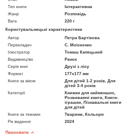
Тип книги
Інтерактивна
Жанр
Розповідь
Вага
220 г
Користувальницькі характеристики
Автор
Петра Бартікова
Перекладач
С. Моісеєнко
Ілюстратор
Томаш Капецький
Видавництво
Ранок
Серія книг
Друзі з лісу
Формат
177x177 мм
Книги за віком
Для дітей 1-2 років, Для
дітей 3-4 років
Категорії
Книжки для найменших,
Розвиваючі книги, Книги-
іграшки, Пізнавальні книги
для дітей
Книги за темами
Тварини, Кольори
Рік видання
2024
Приховати