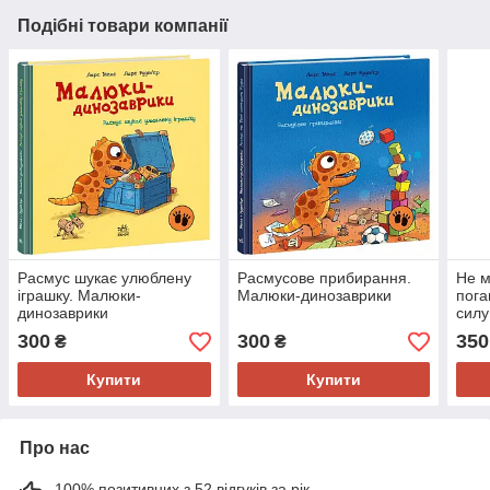
Подібні товари компанії
Расмус шукає улюблену
Расмусове прибирання.
Не м
іграшку. Малюки-
Малюки-динозаврики
пога
динозаврики
силу
госп
300
300
350
₴
₴
Купити
Купити
Про нас
100% позитивних з 52 відгуків за рік