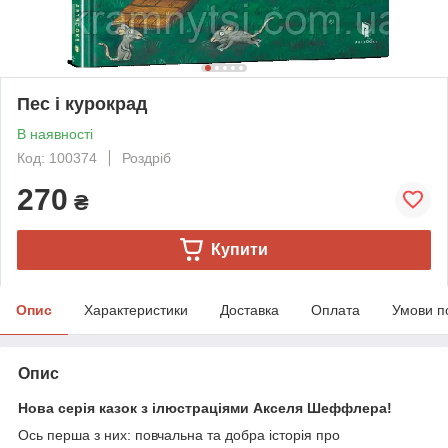
Пес і курокрад
В наявності
Код: 100374
Роздріб
270
₴
Купити
Опис
Характеристики
Доставка
Оплата
Умови п
Опис
Нова серія казок з ілюстраціями Акселя Шеффлера!
Ось перша з них: повчальна та добра історія про