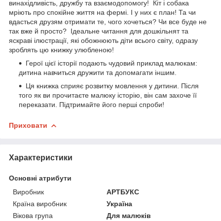
винахідливість, дружбу та взаємодопомогу! Кіт і собака
мріють про спокійне життя на фермі. І у них є план! Та чи
вдасться друзям отримати те, чого хочеться? Чи все буде не
так вже й просто? Ідеальне читання для дошкільнят та
яскраві ілюстрації, які обожнюють діти всього світу, одразу
зроблять цю книжку улюбленою!
Герої цієї історії подають чудовий приклад малюкам:
дитина навчиться дружити та допомагати іншим.
Ця книжка сприяє розвитку мовлення у дитини. Після
того як ви прочитаєте малюку історію, він сам захоче її
переказати. Підтримайте його перші спроби!
Приховати
Характеристики
Основні атрибути
Виробник
АРТБУКС
Країна виробник
Україна
Вікова група
Для малюків