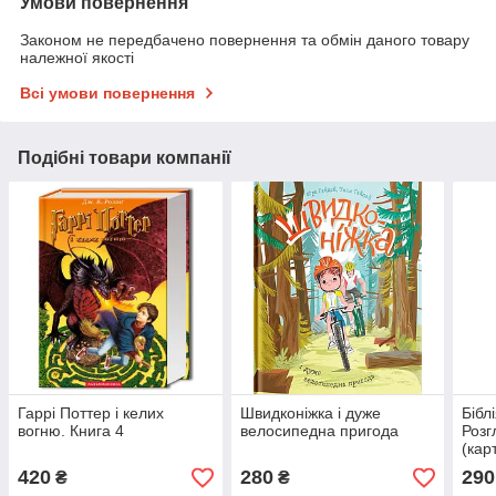
Умови повернення
Законом не передбачено повернення та обмін даного товару
належної якості
Всі умови повернення
Подібні товари компанії
Гаррі Поттер і келих
Швидконіжка і дуже
Бібл
вогню. Книга 4
велосипедна пригода
Розг
(кар
420
280
290
₴
₴