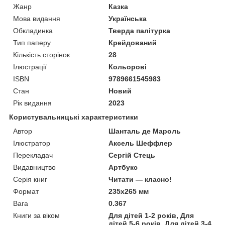
Жанр
Казка
Мова видання
Українська
Обкладинка
Тверда палітурка
Тип паперу
Крейдований
Кількість сторінок
28
Ілюстрації
Кольорові
ISBN
9789661545983
Стан
Новий
Рік видання
2023
Користувальницькі характеристики
Автор
Шанталь де Мароль
Ілюстратор
Аксель Шеффлер
Перекладач
Сергій Стець
Видавництво
Артбукс
Серія книг
Читати — класно!
Формат
235x265 мм
Вага
0.367
Книги за віком
Для дітей 1-2 років, Для
дітей 5-6 років, Для дітей 3-4