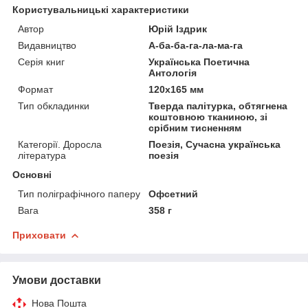
Користувальницькі характеристики
Автор
Юрій Іздрик
Видавництво
А-ба-ба-га-ла-ма-га
Серія книг
Українська Поетична
Антологія
Формат
120x165 мм
Тип обкладинки
Тверда палітурка, обтягнена
коштовною тканиною, зі
срібним тисненням
Категорії. Доросла
Поезія, Сучасна українська
література
поезія
Основні
Тип поліграфічного паперу
Офсетний
Вага
358 г
Приховати
Умови доставки
Нова Пошта