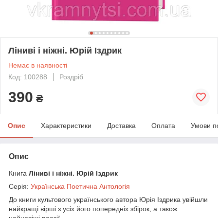
Ліниві і ніжні. Юрій Іздрик
Немає в наявності
Код: 100288
Роздріб
390
₴
Опис
Характеристики
Доставка
Оплата
Умови п
Опис
Книга
Ліниві і ніжні. Юрій Іздрик
Серія:
Українська Поетична Антологія
До книги культового українського автора Юрія Іздрика увійшли
найкращі вірші з усіх його попередніх збірок, а також
найновіші поезії.