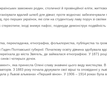
аїнських заможних родин, столичної й провінційної еліти, життєвого
організувати вдалий шлюб для дівчат, проте водночас забезпечували 
д, про перших українок, які сіли на студентську лаву поруч зі свої
 стереотипи, іноді знижує пафос, подекуди демонструє подвійність 
ка, перекладачка, етнографка, фольклористка, публіцистка та гром
 Гадяч Полтавської губернії. Початкову освіту дівчина здобувала вд
м переїхала до міста Звягель, де займалася етнографією. У 1871 роц
инів і чотирьох дочок.
амент», яка принесла Олені славу знавчині цього виду мистецтва.
 авторів. З 1883 року почала друкувати свої вірші та оповіданні у л
идала у Львові альманах «Перший вінок». У 1906 – 1914 роках була