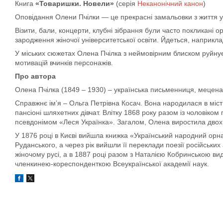
Книга
«Товаришки. Новели»
(серія
Неканонічний канон
)
Оповідання Олени Пчілки — це прекрасні замальовки з життя укр
Візити, бали, концерти, клубні зібрання були часто покликані 
зародження жіночої університетської освіти. Йдеться, наприкла
У міських сюжетах Олена Пчілка з неймовірним блиском руйнує
мотивацій вчинків персонажів.
Про автора
Олена Пчілка (1849 – 1930) – українська письменниця, меценат
Справжнє ім’я – Ольга Петрівна Косач. Вона народилася в місті
пансіоні шляхетних дівчат. Влітку 1868 року разом із чоловіко
псевдонімом «Леся Українка». Загалом, Олена виростила двох с
У 1876 році в Києві вийшла книжка «Український народний орн
Руданського, а через рік вийшли її переклади поезії російських
жіночому русі, а в 1887 році разом з Наталією Кобринською в
членкинею-кореспонденткою Всеукраїнської академії наук.