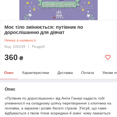
Моє тіло змінюється: путівник по
дорослішанню для дівчат
Немає в наявності
Код: 100249
Роздріб
360
₴
Опис
Характеристики
Доставка
Оплата
Умови п
Опис
«Путівник по дорослішанню» від Аніти Ганері надасть тобі
упевненості на складному шляху перетворення з хлопчика на
чоловіка, а заразом і розвіє багато страхів. З'ясуй, що саме
відбувається з твоїм тілом зсередини й зовні: чому ламається