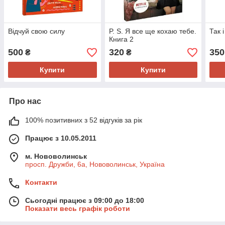
Відчуй свою силу
P. S. Я все ще кохаю тебе.
Так і
Книга 2
500
320
350
₴
₴
Купити
Купити
Про нас
100% позитивних з 52 відгуків за рік
Працює з 10.05.2011
м. Нововолинськ
просп. Дружби, 6а, Нововолинськ, Україна
Контакти
Сьогодні працює з 09:00 до 18:00
Показати весь графік роботи