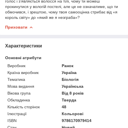
голос і з’являється волосся на тілі, чому ти можеш
прокинутися у вологій постелі, але це не означатиме, що ти
обмочився, і зрештою, чому твоя самооцінка стрибає від «я
король світу» до «який же я незграба»?
Приховати
Характеристики
Основні атрибути
Виробник
Ранок
Країна виробник
Україна
Тематика
Біологія
Мова видання
Українська
Вікова група
Від 8 років
Обкладинка
Тверда
Кількість сторінок
48
Ілюстрації
Кольорові
ISBN
9786170979414
Стан
Новий