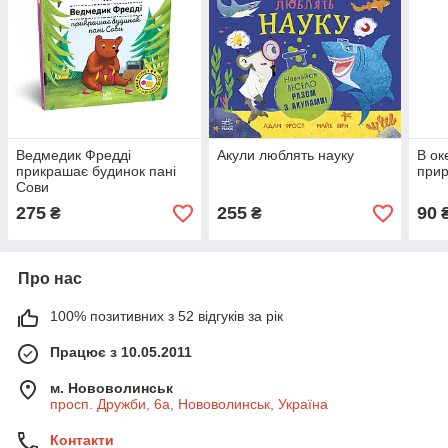
Ведмедик Фредді
Акули люблять науку
В ок
прикрашає будинок пані
при
Сови
275
255
90
₴
₴
Про нас
100% позитивних з 52 відгуків за рік
Працює з 10.05.2011
м. Нововолинськ
просп. Дружби, 6а, Нововолинськ, Україна
Контакти