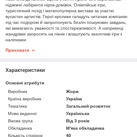
підземні лабіринти нірок-домівок, Олімпійські ігри,
туристичний похід і мегапопулярна вистава за участю
вухастих артистів. Герої-кролики складуть читачам компанію
під час подорожі й запропонують безліч пошукових завдань,
які вимагають уважності та спостережливості. А наприкінці
мандрівки запросять на пікнік і влаштують захопливі ігри з
наліпками.
Приховати
Характеристики
Основні атрибути
Виробник
Жорж
Країна виробник
Україна
Тематика
Загальний розвиток
Мова видання
Українська
Вікова група
Від 3 років
Обкладинка
М'яка обкладинка
Кількість сторінок
40