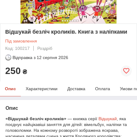
Відшукай безліч кроликів. Книга з наліпками
Під замовлення
Код: 100217
Роздріб
Відправка з
12 серпня 2026
250
₴
Опис
Характеристики
Доставка
Оплата
Умови п
Опис
«Відшукай безліч кроликів»
— книжка серії
Відшукай
, яка
поєднує найцікавіші заняття для дітей: вімельбух, наліпки та
головоломки. На кожному розвороті зображена яскрава,
насичена деталями сцена з життя Кролячого королівства: