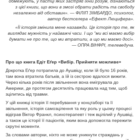
обмежують, у пастці яких застряг їхній розум, дізнаються
з цієї книги, що вони в змозі обрати радість та свободу
незалежно від обставин». —
ФІЛІП ЗІМБАРДО, психолог,
автор бестселера «Ефект Люцифера».
«Її історія змінила мене назавжди. Це історія про те, як
виглядає мужність у найважчі часи. І що “ми всі маємо вибір
думати не про те, що ми втратили, а що ми маємо досі».
— ОПРА ВІНФРІ, телеведуча.
Про що книга Едіт Еґер «Вибір. Прийняти можливе»
Докротка Еґер потрапила до Аушвіцу, коли їй було 16 років,
там вона втратила батьків, а їй із сестрою вдалося вижити.
Через кілька років після звільнення вона емігрувала до
Америки, де протягом десятиліть працювала над тим, щоб
зцілитись від травми.
У цій книжці історія її перебування у концтаборі та її
звільнення, історія самозцілення та яку роль у цьому процесі
відіграв Віктор Франкл, психотерапевт і теж вцілілий у Аушвіці,
а також це історії її пацієнтів, яким вона допомогла пережити
скрутні моменти.
За словами авторки, ніхто не може уникнути страждань у