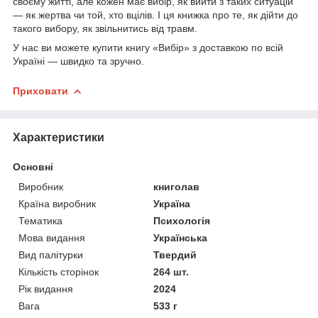
своєму житті, але кожен має вибір, як вийти з таких ситуацій
— як жертва чи той, хто вцілів. І ця книжка про те, як дійти до
такого вибору, як звільнитись від травм.
У нас ви можете купити книгу «Вибір» з доставкою по всій
Україні — швидко та зручно.
Приховати
Характеристики
Основні
Виробник
книголав
Країна виробник
Україна
Тематика
Психологія
Мова видання
Українська
Вид палітурки
Твердий
Кількість сторінок
264 шт.
Рік видання
2024
Вага
533 г