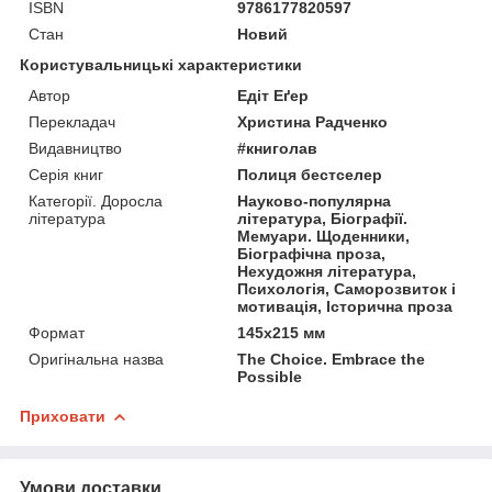
ISBN
9786177820597
Стан
Новий
Користувальницькі характеристики
Автор
Едіт Еґер
Перекладач
Христина Радченко
Видавництво
#книголав
Серія книг
Полиця бестселер
Категорії. Доросла
Науково-популярна
література
література, Біографії.
Мемуари. Щоденники,
Біографічна проза,
Нехудожня література,
Психологія, Саморозвиток і
мотивація, Історична проза
Формат
145х215 мм
Оригінальна назва
The Choice. Embrace the
Possible
Приховати
Умови доставки