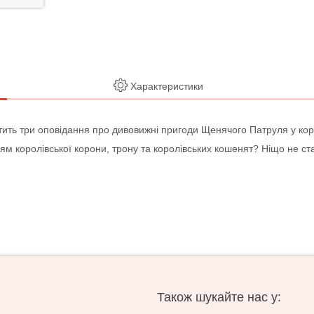
Характеристики
стить три оповідання про дивовижні пригоди Щенячого Патруля у коро
ям королівської корони, трону та королівських кошенят? Ніщо не ст
Також шукайте нас у: