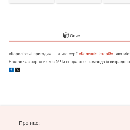
Опис
«Королівські пригоди» — книга серії
«Колекція історій»
, яка мі
Настав час чергових місій! Чи впорається команда із викраденн
Про нас: