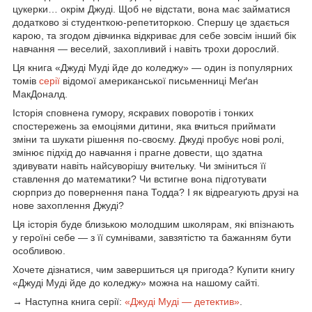
цукерки… окрім Джуді. Щоб не відстати, вона має займатися
додатково зі студенткою-репетиторкою. Спершу це здається
карою, та згодом дівчинка відкриває для себе зовсім інший бік
навчання — веселий, захопливий і навіть трохи дорослий.
Ця книга «Джуді Муді йде до коледжу» — один із популярних
томів
серії
відомої американської письменниці Меґан
МакДоналд.
Історія сповнена гумору, яскравих поворотів і тонких
спостережень за емоціями дитини, яка вчиться приймати
зміни та шукати рішення по-своєму. Джуді пробує нові ролі,
змінює підхід до навчання і прагне довести, що здатна
здивувати навіть найсуворішу вчительку. Чи зміниться її
ставлення до математики? Чи встигне вона підготувати
сюрприз до повернення пана Тодда? І як відреагують друзі на
нове захоплення Джуді?
Ця історія буде близькою молодшим школярам, які впізнають
у героїні себе — з її сумнівами, завзятістю та бажанням бути
особливою.
Хочете дізнатися, чим завершиться ця пригода? Купити книгу
«Джуді Муді йде до коледжу» можна на нашому сайті.
→ Наступна книга серії:
«Джуді Муді — детектив»
.