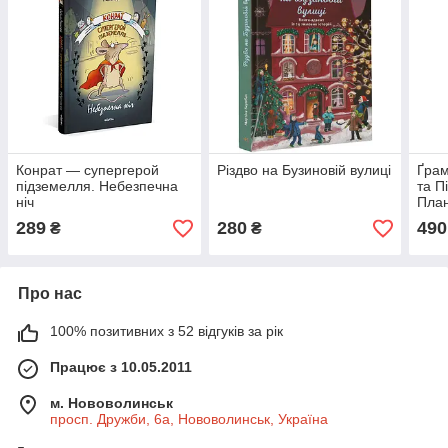
Конрат — супергерой
Різдво на Бузиновій вулиці
Ґрам
підземелля. Небезпечна
та П
ніч
Пла
289
280
490
₴
₴
Про нас
100% позитивних з 52 відгуків за рік
Працює з 10.05.2011
м. Нововолинськ
просп. Дружби, 6а, Нововолинськ, Україна