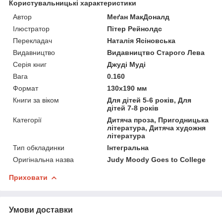
Користувальницькі характеристики
Автор
Меґан МакДоналд
Ілюстратор
Пітер Рейнолдс
Перекладач
Наталія Ясіновська
Видавництво
Видавництво Старого Лева
Серія книг
Джуді Муді
Вага
0.160
Формат
130x190 мм
Книги за віком
Для дітей 5-6 років, Для
дітей 7-8 років
Категорії
Дитяча проза, Пригодницька
література, Дитяча художня
література
Тип обкладинки
Інтегральна
Оригінальна назва
Judy Moody Goes to College
Приховати
Умови доставки