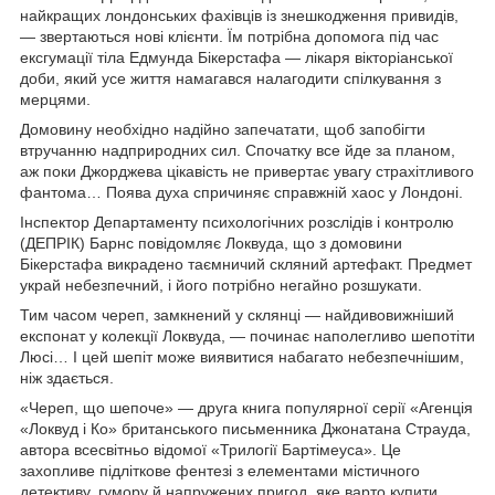
найкращих лондонських фахівців із знешкодження привидів,
— звертаються нові клієнти. Їм потрібна допомога під час
ексгумації тіла Едмунда Бікерстафа — лікаря вікторіанської
доби, який усе життя намагався налагодити спілкування з
мерцями.
Домовину необхідно надійно запечатати, щоб запобігти
втручанню надприродних сил. Спочатку все йде за планом,
аж поки Джорджева цікавість не привертає увагу страхітливого
фантома… Поява духа спричиняє справжній хаос у Лондоні.
Інспектор Департаменту психологічних розслідів і контролю
(ДЕПРІК) Барнс повідомляє Локвуда, що з домовини
Бікерстафа викрадено таємничий скляний артефакт. Предмет
украй небезпечний, і його потрібно негайно розшукати.
Тим часом череп, замкнений у склянці — найдивовижніший
експонат у колекції Локвуда, — починає наполегливо шепотіти
Люсі… І цей шепіт може виявитися набагато небезпечнішим,
ніж здається.
«Череп, що шепоче» — друга книга популярної серії «Агенція
«Локвуд і Ко» британського письменника Джонатана Страуда,
автора всесвітньо відомої «Трилогії Бартімеуса». Це
захопливе підліткове фентезі з елементами містичного
детективу, гумору й напружених пригод, яке варто купити