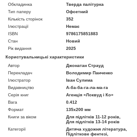
Обкладинка
Тверда палітурка
Тип паперу
Офсетний
Кількість сторінок
352
Ілюстрації
Немає
ISBN
9786175851883
Стан
Новий
Рік видання
2025
Користувальницькі характеристики
Автор
Джонатан Страуд
Перекладач
Володимир Панченко
Ілюстратор
Іван Сулима
Видавництво
А-ба-ба-га-ла-ма-га
Серія книг
Агенція «Локвуд і Ко»
Вага
0.412
Формат
135х200 мм
Книги за віком
Для підлітків 11-12 років,
Для підлітків 13-14 років
Категорії
Дитяча художня література,
Підліткове фентезі,