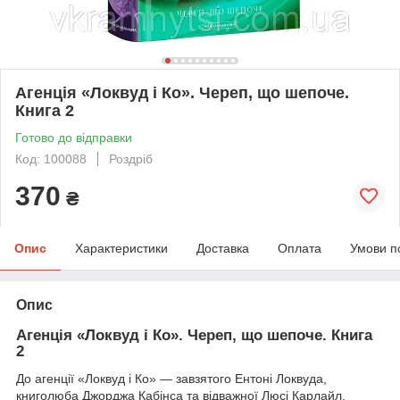
Агенція «Локвуд і Ко». Череп, що шепоче.
Книга 2
Готово до відправки
Код: 100088
Роздріб
370
₴
Опис
Характеристики
Доставка
Оплата
Умови п
Опис
Агенція «Локвуд і Ко». Череп, що шепоче. Книга
2
До агенції «Локвуд і Ко» — завзятого Ентоні Локвуда,
книголюба Джорджа Кабінса та відважної Люсі Карлайл,