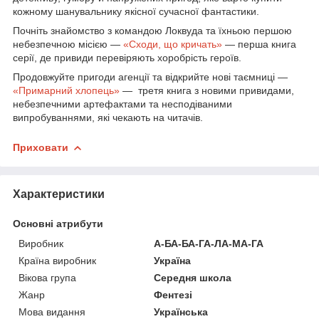
кожному шанувальнику якісної сучасної фантастики.
Почніть знайомство з командою Локвуда та їхньою першою
небезпечною місією —
«Сходи, що кричать»
— перша книга
серії, де привиди перевіряють хоробрість героїв.
Продовжуйте пригоди агенції та відкрийте нові таємниці —
«Примарний хлопець»
— третя книга з новими привидами,
небезпечними артефактами та несподіваними
випробуваннями, які чекають на читачів.
Приховати
Характеристики
Основні атрибути
Виробник
А-БА-БА-ГА-ЛА-МА-ГА
Країна виробник
Україна
Вікова група
Середня школа
Жанр
Фентезі
Мова видання
Українська