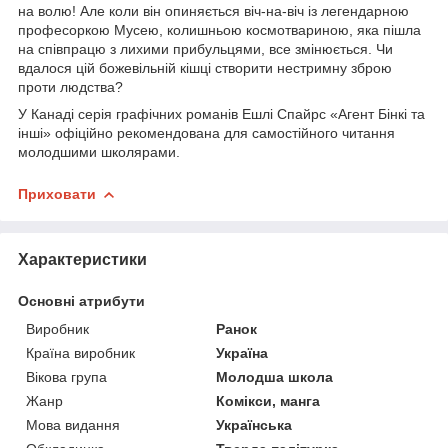
на волю! Але коли він опиняється віч-на-віч із легендарною
професоркою Мусею, колишньою космотвариною, яка пішла
на співпрацю з лихими прибульцями, все змінюється. Чи
вдалося цій божевільній кішці створити нестримну зброю
проти людства?
У Канаді серія графічних романів Ешлі Спайрс «Агент Бінкі та
інші» офіційно рекомендована для самостійного читання
молодшими школярами.
Приховати
Характеристики
Основні атрибути
Виробник
Ранок
Країна виробник
Україна
Вікова група
Молодша школа
Жанр
Комікси, манга
Мова видання
Українська