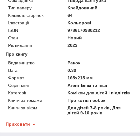
Обкладинка
Тверда палітурка
Тип паперу
Крейдований
Кількість сторінок
64
Ілюстрації
Кольорові
ISBN
9786170980212
Стан
Новий
Рік видання
2023
Про книгу
Видавництво
Ранок
Вага
0.30
Формат
165х215 мм
Серія книг
Агент Бінкі та інші
Категорії
Комікси для дітей і підлітків
Книги за темами
Про котів і собак
Книги за віком
Для дітей 7-8 років, Для
дітей 9-10 років
Приховати