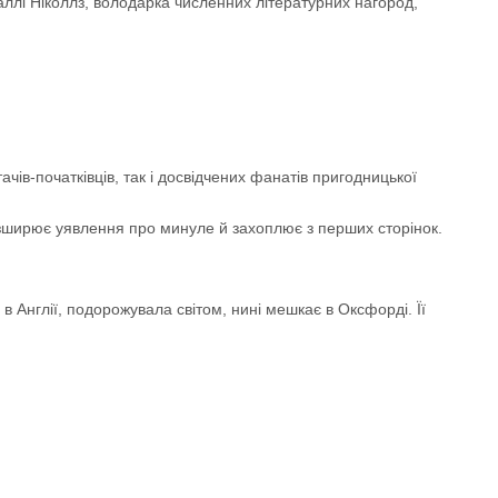
ллі Ніколлз, володарка численних літературних нагород,
ачів-початківців, так і досвідчених фанатів пригодницької
розширює уявлення про минуле й захоплює з перших сторінок.
 Англії, подорожувала світом, нині мешкає в Оксфорді. Її