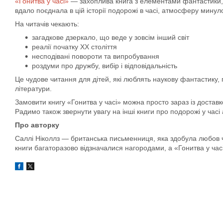
«Гонитва у часі»
— захоплива книга з елементами фантастики, р
вдало поєднала в цій історії подорожі в часі, атмосферу минуло
На читачів чекають:
загадкове дзеркало, що веде у зовсім інший світ
реалії початку ХХ століття
несподівані повороти та випробування
роздуми про дружбу, вибір і відповідальність
Це чудове читання для дітей, які люблять наукову фантастику, п
літератури.
Замовити книгу «Гонитва у часі» можна просто зараз із достав
Радимо також звернути увагу на інші книги про подорожі у часі 
Про авторку
Саллі Ніколлз — британська письменниця, яка здобула любов чи
книги багаторазово відзначалися нагородами, а «Гонитва у час