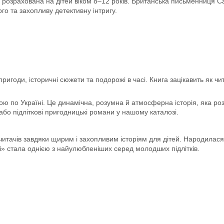
озрахована на дітей віком 8–12 років. Британська письменниця Са
го та захопливу детективну інтригу.
ригоди, історичні сюжети та подорожі в часі. Книга зацікавить як чит
кою по Україні. Це динамічна, розумна й атмосферна історія, яка 
або підліткові пригодницькі романи у нашому каталозі.
тачів завдяки щирим і захопливим історіям для дітей. Народилася в
і» стала однією з найулюбленіших серед молодших підлітків.