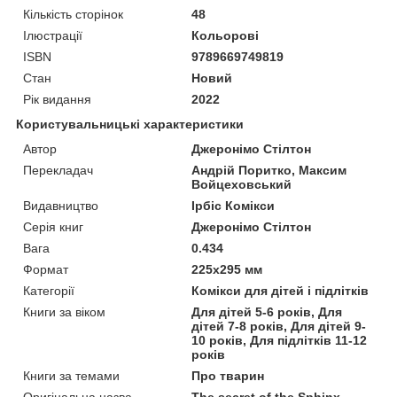
Кількість сторінок
48
Ілюстрації
Кольорові
ISBN
9789669749819
Стан
Новий
Рік видання
2022
Користувальницькі характеристики
Автор
Джеронімо Стілтон
Перекладач
Андрій Поритко, Максим
Войцеховський
Видавництво
Ірбіс Комікси
Серія книг
Джеронімо Стілтон
Вага
0.434
Формат
225x295 мм
Категорії
Комікси для дітей і підлітків
Книги за віком
Для дітей 5-6 років, Для
дітей 7-8 років, Для дітей 9-
10 років, Для підлітків 11-12
років
Книги за темами
Про тварин
Оригінальна назва
The secret of the Sphinx