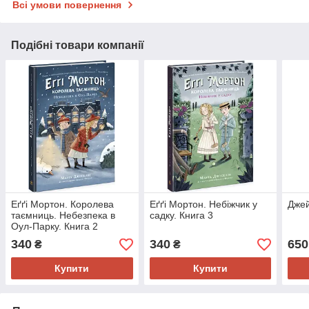
Всі умови повернення
Подібні товари компанії
Еґґі Мортон. Королева
Еґґі Мортон. Небіжчик у
Дже
таємниць. Небезпека в
садку. Книга 3
Оул-Парку. Книга 2
340
340
650
₴
₴
Купити
Купити