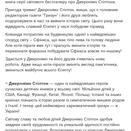
книга серії світового бестселеру про Джеронімо Стілтона.
Пригода триває! Джеронімо Стілтон, миша, що є головним
редактором газети “Гризун” і його друзі люблять
подорожувати в часі та вивчати історію світу. Цього разу вони
відвідують славний Єгипет у часи побудови пірамід.
Команда потрапляє на будівництво однієї з найвідоміших
споруд світу – Сфінкса, що має тіло лева та голову людини.
Але коти-пірати вже тут і прагнуть змінити історію та
переконати фараона побудувати Сфінкса зовсім по-іншому!
Здається у Джеронімо та його друзів з’явилась нова
робота. Адже якщо коти-пірати змінять вигляд пам’ятника,
зміниться майбутнє всього Єгипту!
~ Джеронімо Стілтон
— один із найвідоміших героїв
сучасних дитячих книжок у всьому світі. Мільйони дітей у
США, Канаді, Франції, Китаї, Японії, Польщі, Іспанії та інших
країнах пізнають історію разом із симпатичною мишею родом
з Італії. І тепер цей неймовірно харизматичний гризун — в
Україні!
Світову славу та любов дітей Джеронімо Стілтон здобув
завдяки своїй ерудованості та унікальній здатності постійно
потрапляти у пригоди. Розповідями про ці пригоди Джеронімо