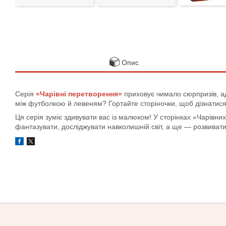
Опис
Серія
«Чарівні перетворення»
приховує чимало сюрпризів, ад
між футболкою й левеням? Гортайте сторіночки, щоб дізнатися
Ця серія зуміє здивувати вас із малюком! У сторінках «Чарівни
фантазувати, досліджувати навколишній світ, а ще — розвивати