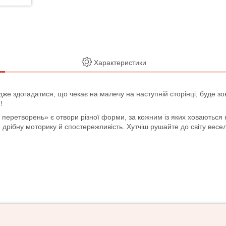
Характеристики
же здогадатися, що чекає на малечу на наступній сторінці, буде з
!
х перетворень» є отвори різної форми, за кожним із яких ховаються
 дрібну моторику й спостережливість. Хутчіш рушайте до світу весе