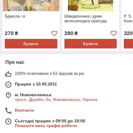
Бджола і я
Швидконіжка і дуже
P. S
велосипедна пригода
Книг
270
280
320
₴
₴
Купити
Купити
Про нас
100% позитивних з 52 відгуків за рік
Працює з 10.05.2011
м. Нововолинськ
просп. Дружби, 6а, Нововолинськ, Україна
Контакти
Сьогодні працює з 09:00 до 18:00
Показати весь графік роботи