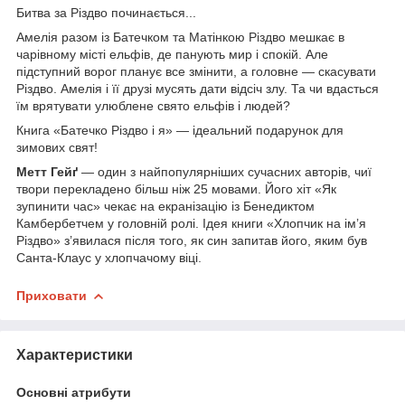
Битва за Різдво починається...
Амелія разом із Батечком та Матінкою Різдво мешкає в
чарівному місті ельфів, де панують мир і спокій. Але
підступний ворог планує все змінити, а головне — скасувати
Різдво. Амелія і її друзі мусять дати відсіч злу. Та чи вдасться
їм врятувати улюблене свято ельфів і людей?
Книга «Батечко Різдво і я» — ідеальний подарунок для
зимових свят!
Метт Гейґ
— один з найпопулярніших сучасних авторів, чиї
твори перекладено більш ніж 25 мовами. Його хіт «Як
зупинити час» чекає на екранізацію із Бенедиктом
Камбербетчем у головній ролі. Ідея книги «Хлопчик на ім’я
Різдво» з’явилася після того, як син запитав його, яким був
Санта-Клаус у хлопчачому віці.
Приховати
Характеристики
Основні атрибути