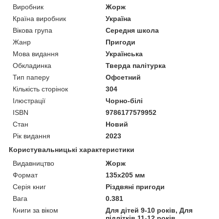
Виробник
Жорж
Країна виробник
Україна
Вікова група
Середня школа
Жанр
Пригоди
Мова видання
Українська
Обкладинка
Тверда палітурка
Тип паперу
Офсетний
Кількість сторінок
304
Ілюстрації
Чорно-білі
ISBN
9786177579952
Стан
Новий
Рік видання
2023
Користувальницькі характеристики
Видавництво
Жорж
Формат
135х205 мм
Серія книг
Різдвяні пригоди
Вага
0.381
Книги за віком
Для дітей 9-10 років, Для
підлітків 11-12 років