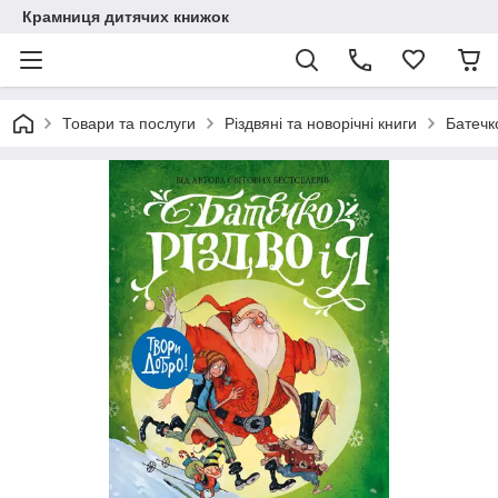
Крамниця дитячих книжок
Товари та послуги
Різдвяні та новорічні книги
Батечко