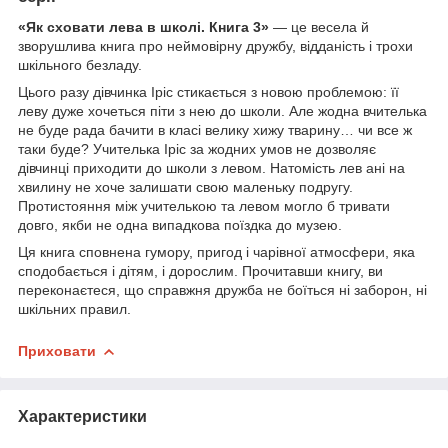
«Як сховати лева в школі. Книга 3»
— це весела й
зворушлива книга про неймовірну дружбу, відданість і трохи
шкільного безладу.
Цього разу дівчинка Іріс стикається з новою проблемою: її
леву дуже хочеться піти з нею до школи. Але жодна вчителька
не буде рада бачити в класі велику хижу тварину… чи все ж
таки буде? Учителька Іріс за жодних умов не дозволяє
дівчинці приходити до школи з левом. Натомість лев ані на
хвилину не хоче залишати свою маленьку подругу.
Протистояння між учителькою та левом могло б тривати
довго, якби не одна випадкова поїздка до музею.
Ця книга сповнена гумору, пригод і чарівної атмосфери, яка
сподобається і дітям, і дорослим. Прочитавши книгу, ви
переконаєтеся, що справжня дружба не боїться ні заборон, ні
шкільних правил.
Приховати
Характеристики