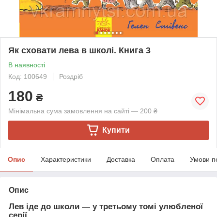
Як сховати лева в школі. Книга 3
В наявності
Код: 100649
Роздріб
180
₴
Мінімальна сума замовлення на сайті — 200 ₴
Купити
Опис
Характеристики
Доставка
Оплата
Умови п
Опис
Лев іде до школи — у третьому томі улюбленої
серії