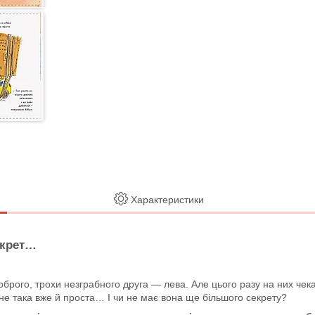
Характеристики
екрет…
ї доброго, трохи незграбного друга — лева. Але цього разу на них ч
 не така вже й проста… І чи не має вона ще більшого секрету?