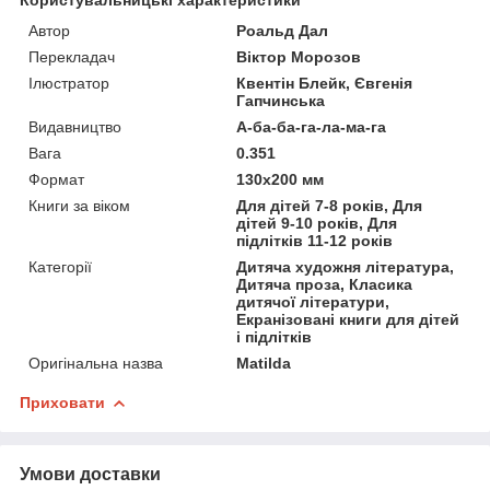
Автор
Роальд Дал
Перекладач
Віктор Морозов
Ілюстратор
Квентін Блейк, Євгенія
Гапчинська
Видавництво
А-ба-ба-га-ла-ма-га
Вага
0.351
Формат
130x200 мм
Книги за віком
Для дітей 7-8 років, Для
дітей 9-10 років, Для
підлітків 11-12 років
Категорії
Дитяча художня література,
Дитяча проза, Класика
дитячої літератури,
Екранізовані книги для дітей
і підлітків
Оригінальна назва
Matilda
Приховати
Умови доставки