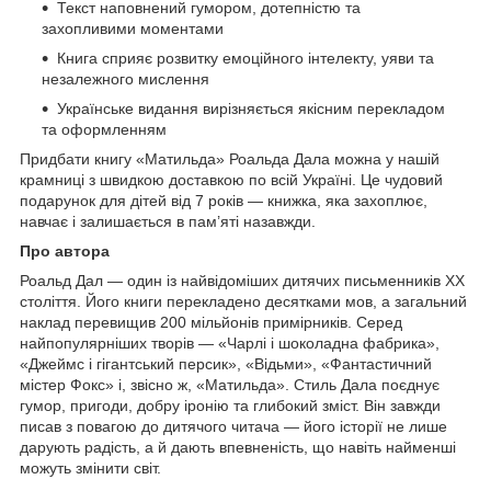
Текст наповнений гумором, дотепністю та
захопливими моментами
Книга сприяє розвитку емоційного інтелекту, уяви та
незалежного мислення
Українське видання вирізняється якісним перекладом
та оформленням
Придбати книгу «Матильда» Роальда Дала можна у нашій
крамниці з швидкою доставкою по всій Україні. Це чудовий
подарунок для дітей від 7 років — книжка, яка захоплює,
навчає і залишається в пам’яті назавжди.
Про автора
Роальд Дал — один із найвідоміших дитячих письменників ХХ
століття. Його книги перекладено десятками мов, а загальний
наклад перевищив 200 мільйонів примірників. Серед
найпопулярніших творів — «Чарлі і шоколадна фабрика»,
«Джеймс і гігантський персик», «Відьми», «Фантастичний
містер Фокс» і, звісно ж, «Матильда». Стиль Дала поєднує
гумор, пригоди, добру іронію та глибокий зміст. Він завжди
писав з повагою до дитячого читача — його історії не лише
дарують радість, а й дають впевненість, що навіть найменші
можуть змінити світ.