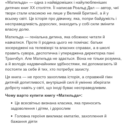
«Матильда» — одна з найвідоміших і найулюбленіших
дитячих книг XX століття. Її написав Роальд Дал — автор, чиї
твори стали класикою не лише у Великій Британії, а й у
всьому світі. Це історія про дівчинку, яка, попри байдужість і
несправедливість дорослих, знаходить у собі сили змінити
власну долю.
Матильда — геніальна дитина, яка обожнює читати й
навчатися. Проте її родина цього не помічає: батьки
зосереджені на телевізорі та власних справах, а в школі
править сувора, деспотична і упереджена директорка пані
Транчбул. Але Матильда не здається. Вона не тільки розумна,
а й володіє надзвичайними здібностями, які допомагають їй
постояти за себе й тих, хто потребує захисту.
Ця книга — не просто захоплива історія, а справжній гімн
дитячій допитливості, внутрішній силі й умінню зберігати
доброту навіть у світі, що іноді буває несправедливим.
Чому варто купити книгу «Матильда»:
Це всесвітньо визнана класика, яка приносить
задоволення і дітям, і дорослим
Головна героїня викликає емпатію, захоплення й
бажання діяти