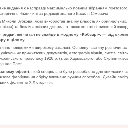
ване видання є насправді максимально повним зібранням поетового 
сторіччя в Німеччині за редакції знаного Василя Сімовича.
коли Зубкова, який використав значну кількість як оригінальних,
річчя) та безліч архівних джерел, а також новітні вітчизняні й закорд
 рядки, які читач не знайде в жодному «Кобзарі», — від окреми
ру в цілому.
ктично невідомими широкому загалові. Основну частину розпочинає
кальних прижиттєвих документів, автографів віршів, листів, світлин
раїнського правопису 1928 р. (т. зв. Харківського, або Скрипниківсь
о нас Поет.
ваному офсеті
, який спеціяльно було розроблено для книжкових в
ронзове фарбування обрізу виконано ручним способом. Дизайн палі
них фоліянтів XIX сторіччя.