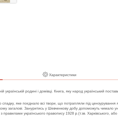
Характеристики
ій українській родині і домівці. Книга, яку народ український пост
падку, яке поєднало всі твори, що потрапляли під цензурування як 
му загалові. Зануритись у Шевченкову добу допоможуть чимало уні
о з правилами українського правопису 1928 р.(т.зв. Харківського, аб