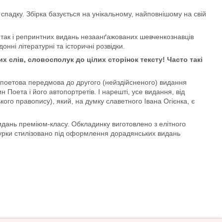
спадку. Збірка базується на унікальному, найповнішому на свій
 так і репринтних видань незаанґажованих шевченкознавців
онні літературні та історичні розвідки.
х слів, словосполук до цілих сторінок тексту! Часто такі
 поетова передмова до другого (нейздійсненого) видання
 Поета і його автопортретів. І нарешті, усе видання, від
кого правопису), який, на думку славетного Івана Огієнка, є
идань преміюм-класу. Обкладинку виготовлено з елітного
турки стилізовано під оформлення дорадянських видань