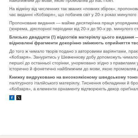
найближчим до мови, якою промовляв до нас Поет.
На відміну від численних так званих «повних збірок», пропоно
час виданні «Кобзаря», що побачив світ у 20-х роках минулого 
Пропоноване видання — майже десятирічна праця упорядника Ми
(зокрема, діяспорної періодики від 20-х до 90-х рр. минулого сто
Близько двадцяти (!) відсотків матеріялу цього видання —
відновлені фрагменти докорінно змінюють сприйняття тво
До того ж чимало творів подано з авторовими варіянтами, пра
«Кобзаря». Зануритись у Шевченкову добу допоможуть чимало уні
першої до останньої сторінки, унормовано згідно з правилами ук
історично й фонетично найближчим до мови, якою промовляв д
Книжку видруковано на високоякісному шведському тоно
палітурного італійського матеріялу. Тиснення обкладинки й б
«Кобзаря», а елементи орнаменту відтворюють декор ориґіналь