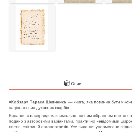
Опис
«Кобзар» Тараса Шевченка
— книга, яка повинна бути у кожн
національних духовних скарбів.
Видання є насправді максимально повним зібранням поетового с
подано з авторовими варіантами, практично невідомими широко
листів, світлин й автопортретів. Усе видання унормовано згідн