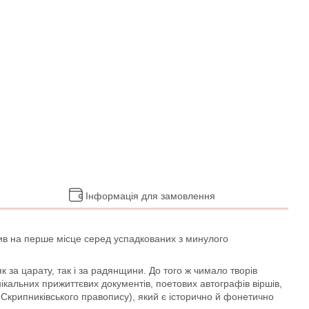
Інформація для замовлення
авив на перше місце серед успадкованих з минулого
за царату, так і за радянщини. До того ж чимало творів
кальних прижиттєвих документів, поетових автографів віршів,
о Скрипниківського правопису), який є історично й фонетично