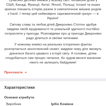
США, Канаді, Франції, Китаї, Японії, Польщі, Іспанії та інших
країнах пізнають історію разом із симпатичною мишею родом
з Італії. І тепер цей неймовірно харизматичний гризун — в
Україні!
Світову славу та любов дітей Джеронімо Стілтон здобув
завдяки своїй ерудованості та унікальній здатності постійно
потрапляти у пригоди. Розповідями про ці пригоди Джеронімо
радо ділиться зі своїми читачами.
У кожному коміксі на реальних історичних фактах
розгортається захоплюючий сюжет, завдяки чому діти зможуть
дізнатися багато цікавого з історії світу. А головне, дітям
сподобається сам процес читання, бо чудові веселі малюнки
нікого не залишать байдужим!
Приховати
Характеристики
Основні атрибути
Виробник
Ірбіс Комікси