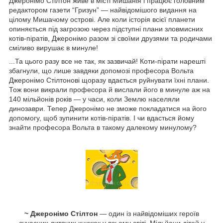
Джеронімо Стілтон живе в місті Мишанія і працює головним
редактором газети “Гризун” — найвідомішого видання на
цілому Мишачому острові. Але коли історія всієї планети
опиняється під загрозою через підступні плани зловмисних
котів-піратів, Джеронімо разом зі своїми друзями та родичами
сміливо вирушає в минуле!
...Та цього разу все не так, як зазвичай! Коти-пірати нарешті
збагнули, що лише завдяки допомозі професора Вольта
Джеронімо Стілтонові щоразу вдається руйнувати їхні плани.
Тож вони викрали професора й вислали його в минуле аж на
140 мільйонів років — у часи, коли Землю населяли
динозаври. Тепер Джеронімо не зможе покладатися на його
допомогу, щоб зупинити котів-піратів. І чи вдасться йому
знайти професора Вольта в такому далекому минулому?
~ Джеронімо Стілтон
— один із найвідоміших героїв
сучасних дитячих книжок у всьому світі. Мільйони дітей у