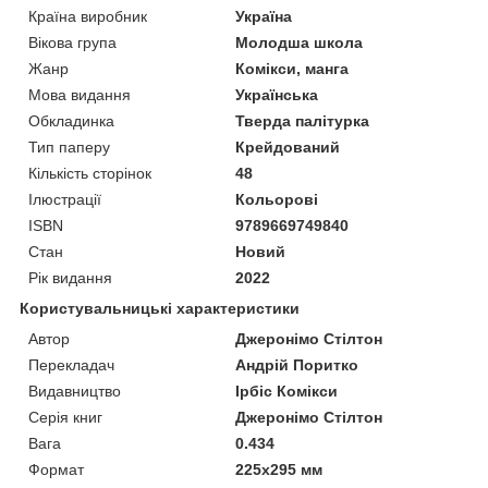
Країна виробник
Україна
Вікова група
Молодша школа
Жанр
Комікси, манга
Мова видання
Українська
Обкладинка
Тверда палітурка
Тип паперу
Крейдований
Кількість сторінок
48
Ілюстрації
Кольорові
ISBN
9789669749840
Стан
Новий
Рік видання
2022
Користувальницькі характеристики
Автор
Джеронімо Стілтон
Перекладач
Андрій Поритко
Видавництво
Ірбіс Комікси
Серія книг
Джеронімо Стілтон
Вага
0.434
Формат
225х295 мм