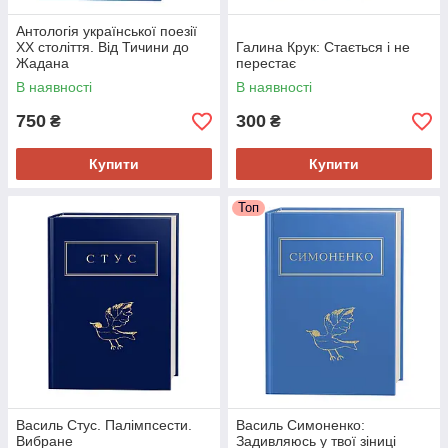
Антологія української поезії
ХХ століття. Від Тичини до
Галина Крук: Стається і не
Жадана
перестає
В наявності
В наявності
750
300
₴
₴
Купити
Купити
Топ
Василь Стус. Палімпсести.
Василь Симоненко:
Вибране
Задивляюсь у твої зіниці